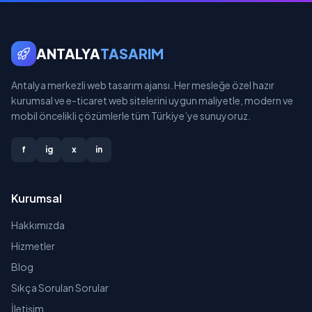
ANTALYA
TASARIM
Antalya merkezli web tasarım ajansı. Her mesleğe özel hazır
kurumsal ve e-ticaret web sitelerini uygun maliyetle, modern ve
mobil öncelikli çözümlerle tüm Türkiye’ye sunuyoruz.
f
ig
x
in
Kurumsal
Hakkımızda
Hizmetler
Blog
Sıkça Sorulan Sorular
İletişim