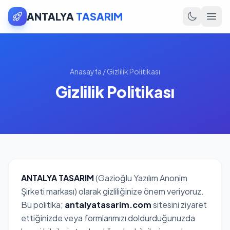
ANTALYA
TASARIM
Anasayfa
/
Gizlilik Politikası
Gizlilik Politikası
ANTALYA TASARIM
(Gazioğlu Yazılım Anonim
Şirketi markası) olarak gizliliğinize önem veriyoruz.
Bu politika;
antalyatasarim.com
sitesini ziyaret
ettiğinizde veya formlarımızı doldurduğunuzda