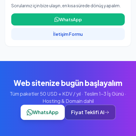
Sorularınız için bize ulaşın, en kısa sürede dönüş yapalım.
WhatsApp
İletişim Formu
Web sitenize bugün başlayalım
Tüm paketler 50 USD + KDV / yıl · Teslim 1-3 İş Günü ·
Hosting & Domain dahil
WhatsApp
Fiyat Teklifi Al