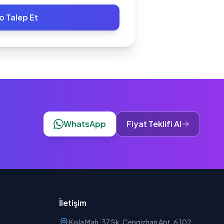
o Talep Et
WhatsApp
Fiyat Teklifi Al
İletişim
Kışla Mah. 37 Sk. Cengizhan Apt. 6 102