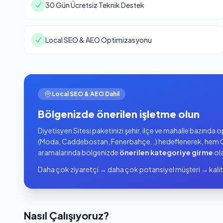
30 Gün Ücretsiz Teknik Destek
Local SEO & AEO Optimizasyonu
Local SEO & AEO Dahil
Bölgenizde önerilen işletme olun
Diyetisyen Sitesi paketinizi şehir, ilçe ve mahalle bazında
(Moda, Caddebostan, Fenerbahçe…) hedeflenerek, hem G
aramalarında bölgenizde
önerilen kategoriye girme
ola
Daha çok ziyaretçi → daha çok potansiyel müşteri → kalit
Nasıl Çalışıyoruz?