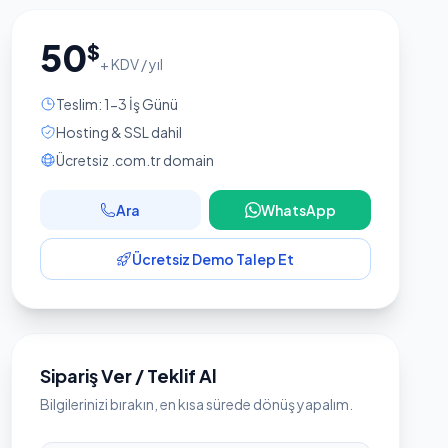
50
$
+ KDV / yıl
Teslim: 1-3 İş Günü
Hosting & SSL dahil
Ücretsiz .com.tr domain
Ara
WhatsApp
Ücretsiz Demo Talep Et
Sipariş Ver / Teklif Al
Bilgilerinizi bırakın, en kısa sürede dönüş yapalım.