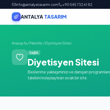
info@antalyatasarim.com
+90 545 732 61 82
ANTALYA
TASARIM
Anasayfa
/
Paketler
/
Diyetisyen Sitesi
Sağlık
Diyetisyen Sitesi
Beslenme yaklaşımınızı ve danışan programlarını
talebini kolaylaştıran sıcak bir site.