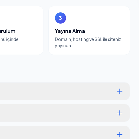
3
urulum
Yayına Alma
günü içinde
Domain, hosting ve SSL ile siteniz
yayında.