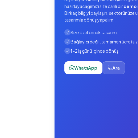
hazırlayacağımızı size canlı bir
demo
Birkaç bilgiyi paylaşın, sektörünüze 
tasarımla dönüş yapalım.
Size özel örnek tasarım
Bağlayıcı değil, tamamen ücretsiz
1-2 iş günü içinde dönüş
WhatsApp
Ara