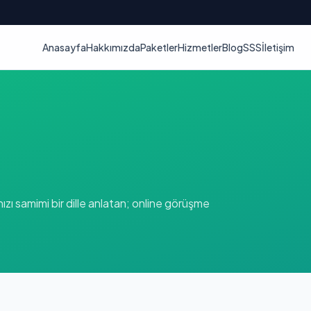
Anasayfa
Hakkımızda
Paketler
Hizmetler
Blog
SSS
İletişim
zı samimi bir dille anlatan; online görüşme