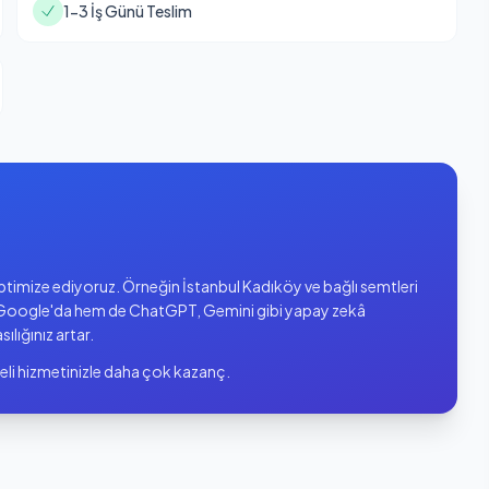
1-3 İş Günü Teslim
 optimize ediyoruz. Örneğin İstanbul Kadıköy ve bağlı semtleri
oogle'da hem de ChatGPT, Gemini gibi yapay zekâ
sılığınız artar.
eli hizmetinizle daha çok kazanç.