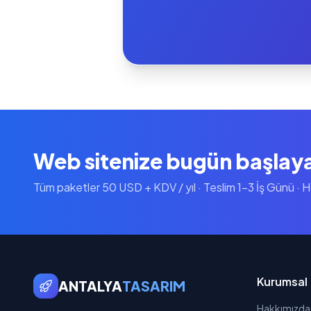
Web sitenize bugün başlay
Tüm paketler 50 USD + KDV / yıl · Teslim 1-3 İş Günü · 
Kurumsal
ANTALYA
TASARIM
Hakkımızda