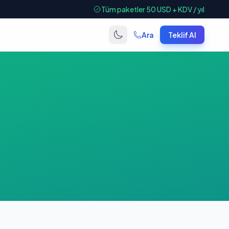
Tüm paketler 50 USD + KDV / yıl
Ara
Teklif Al