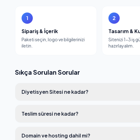
1
2
Sipariş & İçerik
Tasarım & K
Paketi seçin, logo ve bilgilerinizi
Sitenizi 1-3 iş 
iletin.
hazırlayalım.
Sıkça Sorulan Sorular
Diyetisyen Sitesi ne kadar?
Teslim süresi ne kadar?
Domain ve hosting dahil mi?