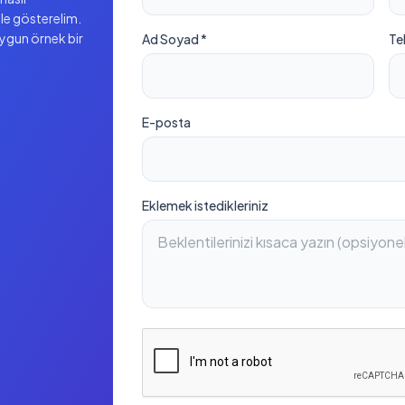
ile gösterelim.
uygun örnek bir
Ad Soyad *
Te
E-posta
Eklemek istedikleriniz