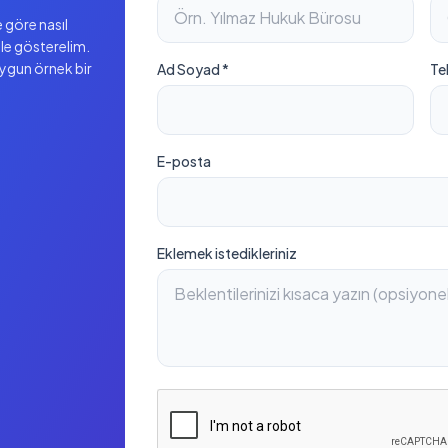
 göre nasıl
ile gösterelim.
uygun örnek bir
Ad Soyad *
Te
E-posta
Eklemek istedikleriniz