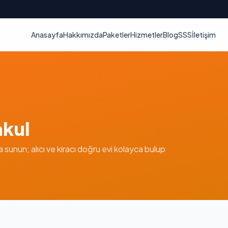
Anasayfa
Hakkımızda
Paketler
Hizmetler
Blog
SSS
İletişim
nkul
la sunun; alıcı ve kiracı doğru evi kolayca bulup