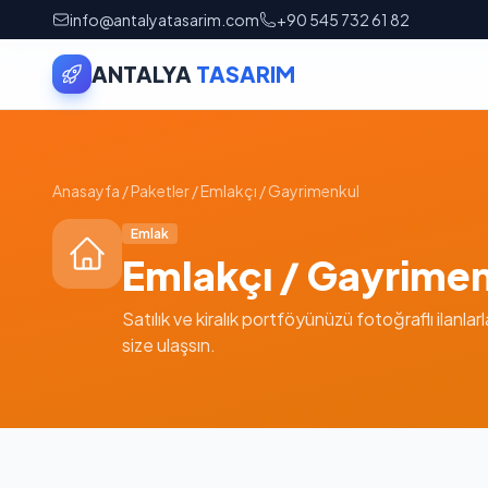
info@antalyatasarim.com
+90 545 732 61 82
ANTALYA
TASARIM
Anasayfa
/
Paketler
/
Emlakçı / Gayrimenkul
Emlak
Emlakçı / Gayrime
Satılık ve kiralık portföyünüzü fotoğraflı ilanlar
size ulaşsın.