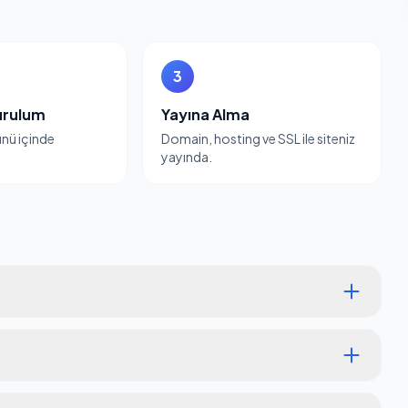
3
urulum
Yayına Alma
günü içinde
Domain, hosting ve SSL ile siteniz
yayında.