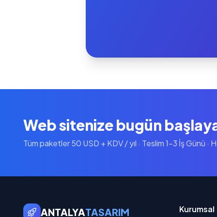
Web sitenize bugün başlay
Tüm paketler 50 USD + KDV / yıl · Teslim 1-3 İş Günü · 
Kurumsal
ANTALYA
TASARIM