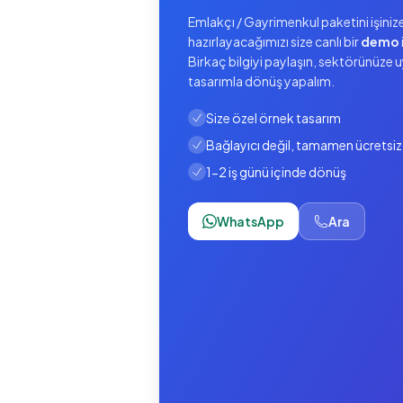
Emlakçı / Gayrimenkul paketini işinize
hazırlayacağımızı size canlı bir
demo
Birkaç bilgiyi paylaşın, sektörünüze 
tasarımla dönüş yapalım.
Size özel örnek tasarım
Bağlayıcı değil, tamamen ücretsiz
1-2 iş günü içinde dönüş
WhatsApp
Ara