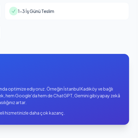
1-3 İş Günü Teslim
zında optimize ediyoruz. Örneğin İstanbul Kadıköy ve bağlı
ek, hem Google'da hem de ChatGPT, Gemini gibi yapay zekâ
sılığınız artar.
eli hizmetinizle daha çok kazanç.