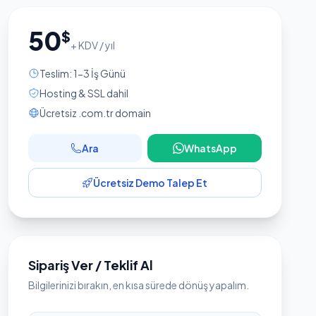
50
$
+ KDV / yıl
Teslim: 1-3 İş Günü
Hosting & SSL dahil
Ücretsiz .com.tr domain
Ara
WhatsApp
Ücretsiz Demo Talep Et
Sipariş Ver / Teklif Al
Bilgilerinizi bırakın, en kısa sürede dönüş yapalım.