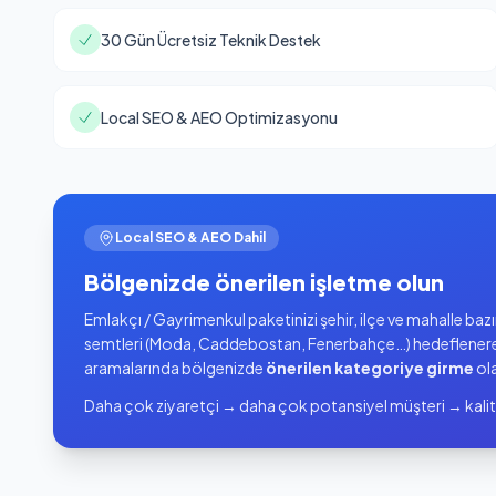
30 Gün Ücretsiz Teknik Destek
Local SEO & AEO Optimizasyonu
Local SEO & AEO Dahil
Bölgenizde önerilen işletme olun
Emlakçı / Gayrimenkul paketinizi şehir, ilçe ve mahalle ba
semtleri (Moda, Caddebostan, Fenerbahçe…) hedeflener
aramalarında bölgenizde
önerilen kategoriye girme
ola
Daha çok ziyaretçi → daha çok potansiyel müşteri → kalit