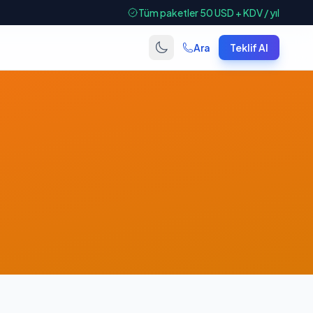
Tüm paketler 50 USD + KDV / yıl
Ara
Teklif Al