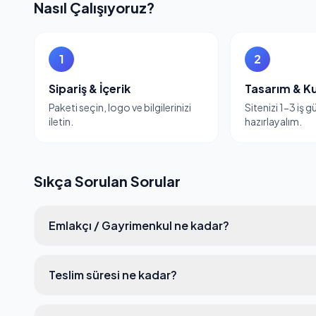
Nasıl Çalışıyoruz?
1
2
Sipariş & İçerik
Tasarım & K
Paketi seçin, logo ve bilgilerinizi
Sitenizi 1-3 iş 
iletin.
hazırlayalım.
Sıkça Sorulan Sorular
Emlakçı / Gayrimenkul ne kadar?
Teslim süresi ne kadar?