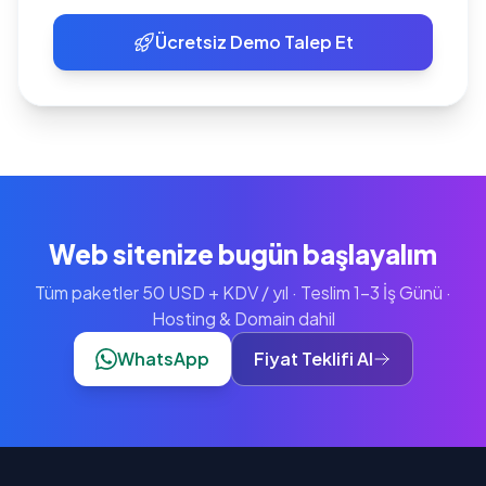
Ücretsiz Demo Talep Et
Web sitenize bugün başlayalım
Tüm paketler 50 USD + KDV / yıl · Teslim 1-3 İş Günü ·
Hosting & Domain dahil
WhatsApp
Fiyat Teklifi Al