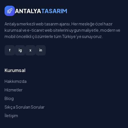
ANTALYA
TASARIM
Antalya merkezli web tasarım ajansı. Her mesleğe özel hazır
kurumsal ve e-ticaret web sitelerini uygun maliyetle, modern ve
mobil öncelikli çözümlerle tüm Türkiye’ye sunuyoruz.
f
ig
x
in
Kurumsal
Hakkımızda
Hizmetler
Blog
Sıkça Sorulan Sorular
İletişim