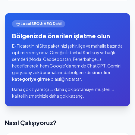
Local SEO & AEO Dahil
Bölgenizde önerilen işletme olun
E-Ticaret Mini Site paketinizi şehir, ilçe ve mahalle bazında
optimize ediyoruz. Örneğin İstanbul Kadıköy ve bağlı
semtleri (Moda, Caddebostan, Fenerbahçe…)
hedeflenerek, hem Google'da hem de ChatGPT, Gemini
gibi yapay zekâ aramalarında bölgenizde
önerilen
kategoriye girme
olasılığınız artar.
Daha çok ziyaretçi → daha çok potansiyel müşteri →
kaliteli hizmetinizle daha çok kazanç.
Nasıl Çalışıyoruz?