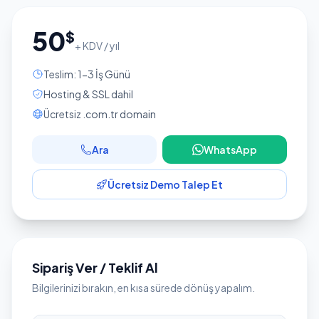
50
$
+ KDV / yıl
Teslim: 1-3 İş Günü
Hosting & SSL dahil
Ücretsiz .com.tr domain
Ara
WhatsApp
Ücretsiz Demo Talep Et
Sipariş Ver / Teklif Al
Bilgilerinizi bırakın, en kısa sürede dönüş yapalım.