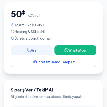
50
$
+ KDV / yıl
Teslim: 1-3 İş Günü
Hosting & SSL dahil
Ücretsiz .com.tr domain
Ara
WhatsApp
Ücretsiz Demo Talep Et
Sipariş Ver / Teklif Al
Bilgilerinizi bırakın, en kısa sürede dönüş yapalım.