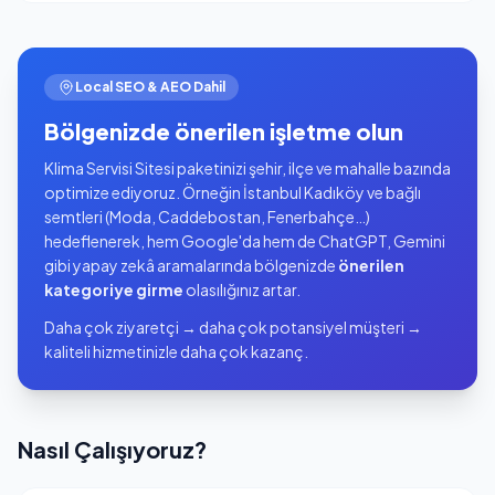
Local SEO & AEO Dahil
Bölgenizde önerilen işletme olun
Klima Servisi Sitesi paketinizi şehir, ilçe ve mahalle bazında
optimize ediyoruz. Örneğin İstanbul Kadıköy ve bağlı
semtleri (Moda, Caddebostan, Fenerbahçe…)
hedeflenerek, hem Google'da hem de ChatGPT, Gemini
gibi yapay zekâ aramalarında bölgenizde
önerilen
kategoriye girme
olasılığınız artar.
Daha çok ziyaretçi → daha çok potansiyel müşteri →
kaliteli hizmetinizle daha çok kazanç.
Nasıl Çalışıyoruz?