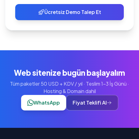
Ücretsiz Demo Talep Et
Web sitenize bugün başlayalım
Tüm paketler 50 USD + KDV / yıl · Teslim 1-3 İş Günü ·
Hosting & Domain dahil
WhatsApp
Fiyat Teklifi Al