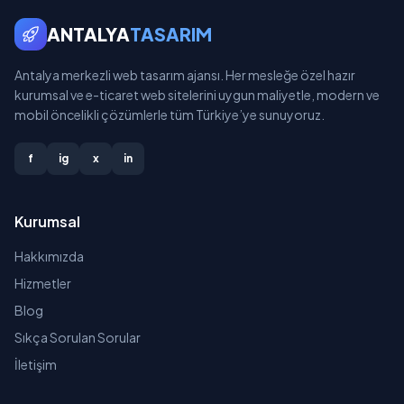
ANTALYA
TASARIM
Antalya merkezli web tasarım ajansı. Her mesleğe özel hazır
kurumsal ve e-ticaret web sitelerini uygun maliyetle, modern ve
mobil öncelikli çözümlerle tüm Türkiye’ye sunuyoruz.
f
ig
x
in
Kurumsal
Hakkımızda
Hizmetler
Blog
Sıkça Sorulan Sorular
İletişim